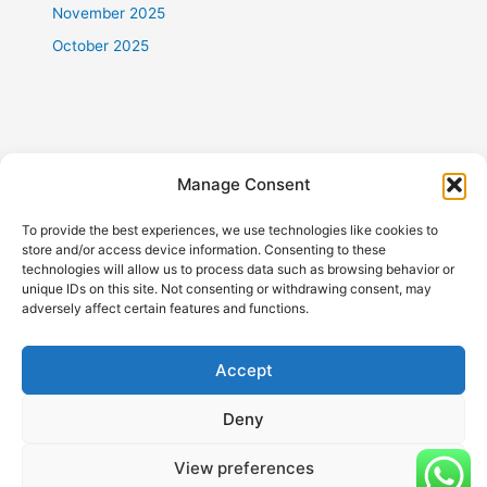
November 2025
October 2025
Categories
Manage Consent
倉存服務
To provide the best experiences, we use technologies like cookies to
搬傢俬
store and/or access device information. Consenting to these
technologies will allow us to process data such as browsing behavior or
搬寫字樓公司
unique IDs on this site. Not consenting or withdrawing consent, may
adversely affect certain features and functions.
搬屋
搬屋公司
Accept
搬屋公司黑名單
搬屋報價
Deny
搬屋清單
View preferences
搬運公司