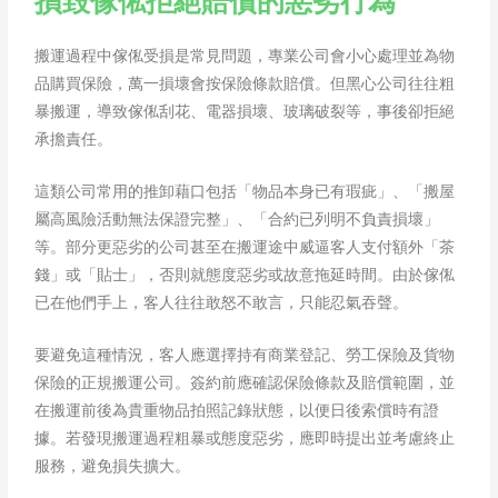
損毀傢俬拒絕賠償的惡劣行為
搬運過程中傢俬受損是常見問題，專業公司會小心處理並為物
品購買保險，萬一損壞會按保險條款賠償。但黑心公司往往粗
暴搬運，導致傢俬刮花、電器損壞、玻璃破裂等，事後卻拒絕
承擔責任。
這類公司常用的推卸藉口包括「物品本身已有瑕疵」、「搬屋
屬高風險活動無法保證完整」、「合約已列明不負責損壞」
等。部分更惡劣的公司甚至在搬運途中威逼客人支付額外「茶
錢」或「貼士」，否則就態度惡劣或故意拖延時間。由於傢俬
已在他們手上，客人往往敢怒不敢言，只能忍氣吞聲。
要避免這種情況，客人應選擇持有商業登記、勞工保險及貨物
保險的正規搬運公司。簽約前應確認保險條款及賠償範圍，並
在搬運前後為貴重物品拍照記錄狀態，以便日後索償時有證
據。若發現搬運過程粗暴或態度惡劣，應即時提出並考慮終止
服務，避免損失擴大。