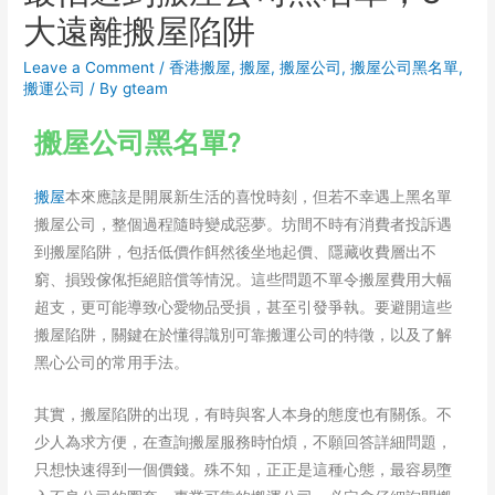
大遠離搬屋陷阱
Leave a Comment
/
香港搬屋
,
搬屋
,
搬屋公司
,
搬屋公司黑名單
,
搬運公司
/ By
gteam
搬屋公司黑名單?
搬屋
本來應該是開展新生活的喜悅時刻，但若不幸遇上黑名單
搬屋公司，整個過程隨時變成惡夢。坊間不時有消費者投訴遇
到搬屋陷阱，包括低價作餌然後坐地起價、隱藏收費層出不
窮、損毀傢俬拒絕賠償等情況。這些問題不單令搬屋費用大幅
超支，更可能導致心愛物品受損，甚至引發爭執。要避開這些
搬屋陷阱，關鍵在於懂得識別可靠搬運公司的特徵，以及了解
黑心公司的常用手法。
其實，搬屋陷阱的出現，有時與客人本身的態度也有關係。不
少人為求方便，在查詢搬屋服務時怕煩，不願回答詳細問題，
只想快速得到一個價錢。殊不知，正正是這種心態，最容易墮