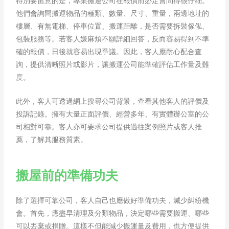
特別要留意的是，專業搬運公司在報價前必定會問得很仔細。
他們會詢問搬運物品的種類、數量、尺寸、重量，兩邊地址的
樓層、有無電梯、停車位置、搬運距離，是否需要拆裝傢俬、
包裝服務等。若客人嫌麻煩不願詳細回答，反而容易得到不準
確的報價，日後就容易出現爭議。因此，客人應耐心配合查
詢，提供清晰照片或影片，讓搬運公司能準確評估工作量及難
度。
此外，客人可透過網上搜尋公司背景，查看其他客人的評價及
投訴記錄。擁有大量正面評價、經營多年、有實體辦公室的公
司相對可靠。客人亦可要求公司提供過往案例照片或客人推
薦，了解其服務質素。
搬屋前的準備功夫
除了選擇可靠公司，客人自己也應做好準備功夫，減少糾紛機
會。首先，應盡早清理及分類物品，決定哪些需要搬運、哪些
可以丟棄或捐贈。這樣不但能減少搬運量及費用，也方便提供