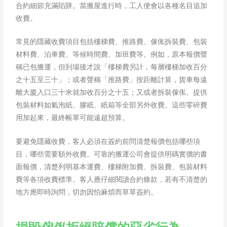
合約細節充滿陷阱。當搬屋進行時，工人便會以各種名目追加
收費。
常見的隱藏收費項目包括樓梯費、推路費、傢俬拆裝費、包裝
材料費、泊車費、等候時間費、加班費等。例如，原本報價聲
稱已包搬運，但到場後才說「樓梯費另計，每層樓梯加收百分
之十五至三十」；或者聲稱「推路費」按距離計算，貨車每遠
離大廈入口三十米就加收百分之十五；又或者拆裝傢俬、提供
包裝材料如氣泡紙、膠紙、紙箱等全部另外收費。這些零碎費
用加起來，最終帳單可能遠超預算。
要避免隱藏收費，客人必須在簽約前問清楚報價包括哪些項
目，哪些需要額外收費。可靠的搬運公司會提供明碼實價的書
面報價，清楚列明基本運費、樓梯附加費、拆裝費、包裝材料
費等各項收費標準。客人應仔細閱讀合約條款，若有不清楚的
地方應即時詢問，切勿因怕麻煩而草草簽約。