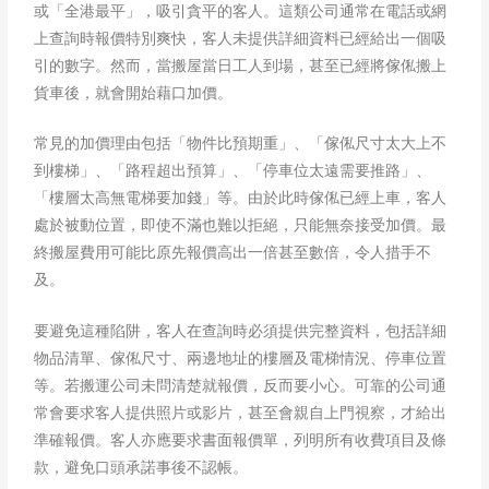
或「全港最平」，吸引貪平的客人。這類公司通常在電話或網
上查詢時報價特別爽快，客人未提供詳細資料已經給出一個吸
引的數字。然而，當搬屋當日工人到場，甚至已經將傢俬搬上
貨車後，就會開始藉口加價。
常見的加價理由包括「物件比預期重」、「傢俬尺寸太大上不
到樓梯」、「路程超出預算」、「停車位太遠需要推路」、
「樓層太高無電梯要加錢」等。由於此時傢俬已經上車，客人
處於被動位置，即使不滿也難以拒絕，只能無奈接受加價。最
終搬屋費用可能比原先報價高出一倍甚至數倍，令人措手不
及。
要避免這種陷阱，客人在查詢時必須提供完整資料，包括詳細
物品清單、傢俬尺寸、兩邊地址的樓層及電梯情況、停車位置
等。若搬運公司未問清楚就報價，反而要小心。可靠的公司通
常會要求客人提供照片或影片，甚至會親自上門視察，才給出
準確報價。客人亦應要求書面報價單，列明所有收費項目及條
款，避免口頭承諾事後不認帳。