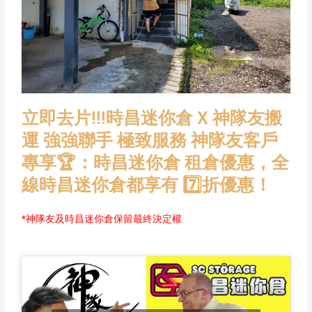
立即去片!!!時昌迷你倉 X 神隊友搬
運 強強聯手 極致服務 神隊友客戶
專享🏆：時昌迷你倉 租倉優惠，全
線時昌迷你倉都享有 7️⃣折優惠！
*神隊友及時昌迷你倉保留最終決定權