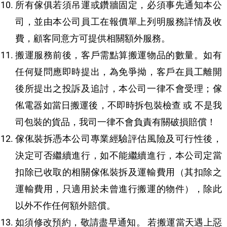
所有傢俱若須吊運或鑽牆固定，必須事先通知本公
司，並由本公司員工在報價單上列明服務詳情及收
費，顧客同意方可提供相關額外服務。
搬運服務前後，客戶需點算搬運物品的數量。如有
任何疑問應即時提出，為免爭拗，客戶在員工離開
後所提出之投訴及追討，本公司一律不會受理；傢
俬電器如當日搬運後，不即時拆包裝檢查 或 不是我
司包裝的貨品，我司一律不會負責有關破損賠償！
傢俬裝拆憑本公司專業經驗評估風險及可行性後，
決定可否繼續進行，如不能繼續進行，本公司定當
扣除已收取的相關傢俬裝拆及運輸費用（其扣除之
運輸費用，只適用於未曾進行搬運的物件），除此
以外不作任何額外賠償。
如須修改預約，敬請盡早通知。 若搬運當天遇上惡