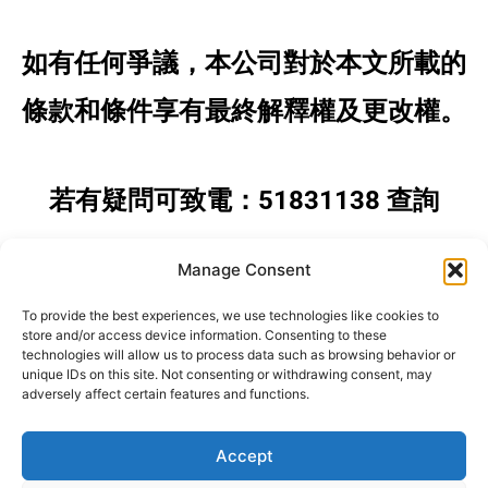
如有任何爭議，本公司對於本文所載的
條款和條件享有最終解釋權及更改權。
若有疑問可致電：
51831138
查詢
Manage Consent
條款版權
歸神隊友搬運服務有限公司
所
To provide the best experiences, we use technologies like cookies to
擁有。
store and/or access device information. Consenting to these
technologies will allow us to process data such as browsing behavior or
unique IDs on this site. Not consenting or withdrawing consent, may
adversely affect certain features and functions.
Accept