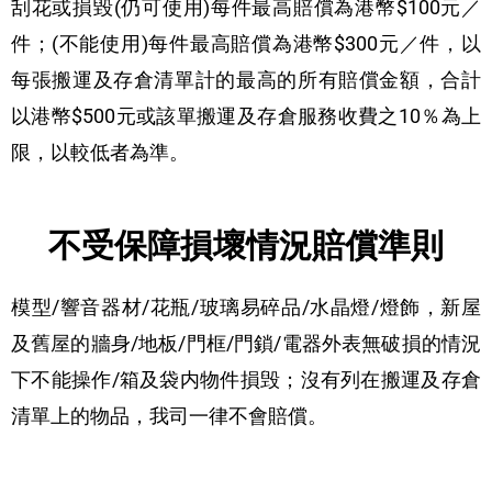
刮花或損毀(仍可使用)每件最高賠償為港幣$100元／
件；(不能使用)每件最高賠償為港幣$300元／件，以
每張搬運及存倉清單計的最高的所有賠償金額，合計
以港幣$500元或該單搬運及存倉服務收費之10％為上
限，以較低者為準。
不受保障損壞情況賠償準則
模型/響音器材/花瓶/玻璃易碎品/水晶燈/燈飾，新屋
及舊屋的牆身/地板/門框/門鎖/電器外表無破損的情況
下不能操作/箱及袋内物件損毁；沒有列在搬運及存倉
清單上的物品，我司一律不會賠償。