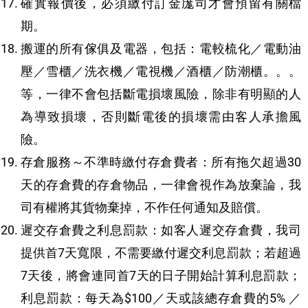
確實報價後，必須繳付訂金庬司才會預留有關檔
期。
搬運的所有傢俱及電器，包括：電較梳化／電動油
壓／雪櫃／洗衣機／電視機／酒櫃／防潮櫃。。。
等，一律不會包括斷電損壞風險，除非有明顯的人
為導致損壞，否則斷電後的損壞需由客人承擔風
險。
存倉服務～不準時繳付存倉費者：所有拖欠超過30
天的存倉費的存倉物品，一律會視作為放棄論，我
司有權將其貨物棄掉，不作任何通知及賠償。
遲交存倉費之利息罰款：如客人遲交存倉費，我司
提供首7天寬限，不需要繳付遲交利息罰款；若超過
7天後，將會連同首7天的日子開始計算利息罰款；
利息罰款：每天為$100／天或該總存倉費的5% ／