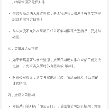
二，物業管理及電梯安排
舊居與新居的大廈管理處，是否容許該日搬屋？有無要求登
記或避開特定日期？
某些大廈不允許在星期日或公眾假期搬運大型物品，要提前
確認。
三，裝修及入伙準備
如果新居需要裝修或清潔，搬屋日期應安排在全部工程完成
之後，以免家具入屋時仍有塵埃或油漆味。
對辦公室搬遷，還要考慮網絡安裝、電話系統及 IT 設備的
連接時間。
四，搬運公司檔期
即使某日被列為「搬屋吉日」，若搬運公司沒有檔期，實際