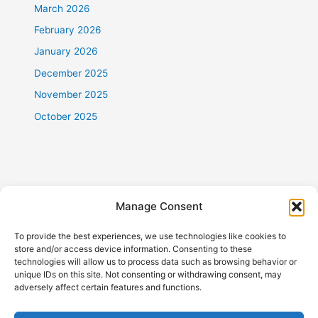
March 2026
February 2026
January 2026
December 2025
November 2025
October 2025
Categories
Manage Consent
倉存服務
To provide the best experiences, we use technologies like cookies to
搬傢俬
store and/or access device information. Consenting to these
technologies will allow us to process data such as browsing behavior or
搬寫字樓公司
unique IDs on this site. Not consenting or withdrawing consent, may
adversely affect certain features and functions.
搬屋
搬屋公司