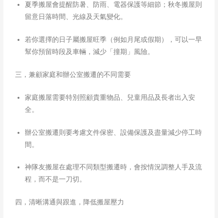
夏季搬屋會提醒防暑、防雨、電器保護等細節；秋冬搬屋則
留意日落時間、光線及天氣變化。
若你選擇的日子屬搬屋旺季（例如月尾或假期），可以一早
幫你預留時段及車輛，減少「撞期」風險。
三，兼顧家庭和辦公室搬遷的不同需要
家庭搬屋需要特別照顧貴重物品、兒童用品及長者出入安
全。
辦公室搬遷則要考慮文件保密、設備保護及盡量減少停工時
間。
神隊友搬屋在處理不同類型搬遷時，會按情況調整人手及流
程，而不是一刀切。
四，清晰溝通與跟進，降低搬屋壓力