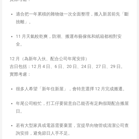
適合把一年累積的雜物做一次全面整理，搬入新居前先「斷
捨離」。
11 月天氣較乾爽，防潮、搬運布藝傢俬和紙箱都相對安
全。
12 月（為新年入伙、配合公司年尾安排）
吉日包括：12 月 4 日、6 日、20 日、24 日、27 日、29 日。
實際考慮：
很多人希望「新年住新屋」，會特意選擇 12 月完成搬遷。
年尾公司較忙，打工仔要留意自己能否有足夠假期配合搬屋
日。
若有大型家具或電器需要棄置，宜提早向物管或清潔公司查
詢安排，避免節日人手不足。