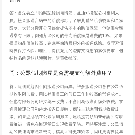
答：首先要立即拍照記錄損壞情況，並通知搬運公司相關人
員。檢查搬運合約中的賠償條款，了解具體的賠償範圍和金額
限制。大部分搬運公司都會提供基本的賠償保障，但賠償金額
通常有上限，例如某些公司的最高賠償額是運費的10%。如果
損壞物品價值較高，建議事前購買額外的搬運保險。處理索償
時要保持冷靜和理性，提供充足的證據支持您的索償要求，包
括物品的原始狀態照片、購買收據等。
問：公眾假期搬屋是否需要支付額外費用？
答：這個問題因不同搬運公司而異。許多搬運公司會在公眾假
期收取附加費，用以補償員工的假日工作和較高的營運成本。
但也有部分公司維持統一收費，不會因為假期而額外收費。在
選擇搬運公司和確定搬家日期時，應該主動詢問假期收費政
策。如果您必須在公眾假期搬屋，建議提前預約並確認所有收
費細節，避免在搬運當日出現收費爭議。同時要注意，公眾假
期的搬運需求通常較高，檔期可能更加緊張，因此更需要提早