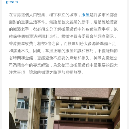
gteam
在香港這個人口密集、樓宇林立的城市，
搬屋
是許多市民都會
面對的重要生活事件。無論是首次置業的新手，還是經驗豐富
的搬遷老手，都必須充分了解搬屋過程中的各種注意事項，以
確保整個搬遷過程順利進行。根據消費者委員會的調查顯示，
香港搬屋收費可相差3倍之多，而搬屋糾紛大多源於準備不足
和溝通不良。因此，掌握正確的搬屋知識和技巧，不僅能夠節
省時間和金錢，更能避免不必要的麻煩和損失。神隊友搬屋公
司憑藉多年的專業經驗，為您整理出搬屋過程中最重要的四大
注意事項，讓您的搬遷之路更加順暢無憂。