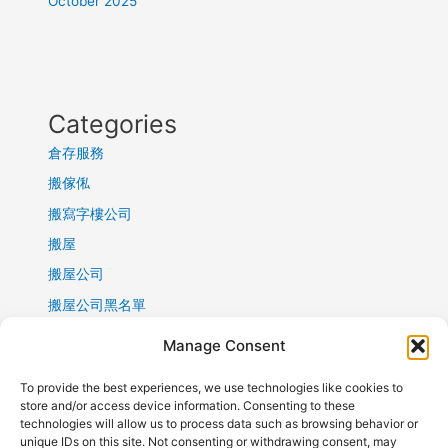
October 2025
Categories
倉存服務
搬傢俬
搬寫字樓公司
搬屋
搬屋公司
搬屋公司黑名單
搬屋報價
Manage Consent
搬屋清單
To provide the best experiences, we use technologies like cookies to
搬運公司
store and/or access device information. Consenting to these
technologies will allow us to process data such as browsing behavior or
新年搬屋
unique IDs on this site. Not consenting or withdrawing consent, may