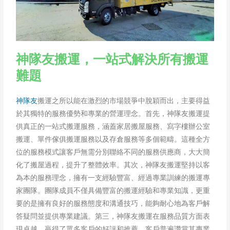
神隊友搬運，一站式解決所有搬運
難題
神隊友
搬運之所以能在激烈的市場競爭中脫穎而出，主要得益
於其獨特的服務優勢和專業的營運理念。首先，神隊友搬運提
供真正的一站式搬運服務，涵蓋家居搬屋服務、寫字樓辦公室
搬運、單件傢俱搬運服務以及存倉服務等多個範疇。這種全方
位的服務模式讓客戶無需分別聯絡不同的服務供應商，大大簡
化了搬屋過程，提升了整體效率。其次，神隊友搬運堅持以客
為本的服務理念，擁有一支經驗豐富、經過專業訓練的搬運專
家團隊。團隊成員不僅具備豐富的搬運經驗和專業知識，更重
要的是擁有良好的服務態度和溝通技巧，能夠耐心地為客戶解
答疑問並提供專業建議。第三，神隊友搬運在服務品質方面表
現卓越，贏得了眾多客戶的好評和推薦。客戶普遍讚賞其專業