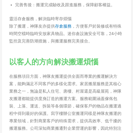
完善售後：搬運完成驗收及跟進服務，保障顧客權益。
靈活存倉服務，解決臨時寄存煩惱
除了搬運，神隊友亦提供
存倉服務
，方便客戶於裝修或有特殊
時間空檔時臨時安放家具物品。迷你倉設施安全可靠，24小時
監控及完善防潮措施，與搬運服務完美接合。
以客人的方向解決搬運煩惱
在服務項目方面，神隊友搬運提供全面而專業的搬運解決方
案，能夠滿足不同客戶的多樣化需求。家居搬屋服務是其核心
業務之一，無論是私人住宅、唐樓、村屋還是高級屋苑，神隊
友搬運都能提供度身訂造的搬運方案。服務範圍涵蓋傢俬包
裝、上落、運送、拆裝等各個環節，確保客戶的物品在搬運過
程中得到最好的保護。寫字樓辦公室搬運同樣是神隊友搬運的
專業領域，針對商業客戶的特殊需求，提供高效率、低干擾的
搬運服務。公司深知商業搬遷對企業營運的影響，因此特別注