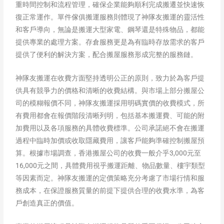
重時間控制和流程管理，確保企業能夠順利完成搬遷並快速恢
復正常運作。單件傢俱搬運服務則體現了神隊友搬運的靈活性
和客戶導向，無論是搬運大型家電、鋼琴還是特殊物品，都能
提供專業的處理方案。存倉服務更是為有臨時存放需求的客戶
提供了便利的解決方案，配合搬屋服務形成完整的服務鏈。
神隊友搬運在收費方面堅持透明公正的原則，致力於為客戶提
供具有競爭力的價格和清晰的收費結構。與市場上部分搬屋公
司的模糊報價不同，神隊友搬運採用明碼實價的收費模式，所
有費用都會在報價階段清晰列明，包括基本搬運費、可能的附
加費用以及各項服務的具體收費標準。公司承諾絕不會在搬運
過程中臨時加價或收取隱藏費用，讓客戶能夠準確控制搬屋預
算。根據市場調查，香港搬屋公司的收費一般介乎3,000元至
16,000元之間，具體費用視乎搬運距離、物品數量、樓宇類型
等因素而定。神隊友搬運的定價策略充分考慮了市場行情和服
務成本，在保證服務質量的前提下提供合理的收費水準，為客
戶創造真正的價值。