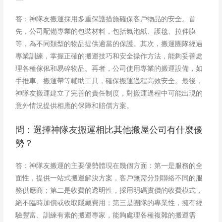
答：神隊友搬運採用多重保護措施確保客戶物品的安全。首
先，公司配備專業的包裝材料，包括氣泡紙、護毯、拉伸膜
等，為不同類型的物品提供適當的保護。其次，搬運團隊經過
專業訓練，掌握正確的搬運技巧和安全操作方法，能夠妥善處
理各種傢俬和易碎物品。再者，公司使用專業的搬運設備，如
手推車、搬運帶等輔助工具，確保搬運過程高效安全。最後，
神隊友搬運建立了完善的責任制度，對搬運過程中可能出現的
意外情況提供相應的保障和賠償方案。
問：選擇神隊友搬運相比其他搬屋公司有什麼優
勢？
答：神隊友搬運的主要優勢體現在幾個方面：第一是服務的全
面性，提供一站式搬運解決方案，客戶無需分別聯絡不同的服
務供應商；第二是收費的透明性，採用明碼實價的收費模式，
絕不臨時加價或收取隱藏費用；第三是團隊的專業性，擁有經
驗豐富、訓練有素的搬運專家，能夠處理各種複雜的搬運需