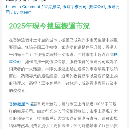
Leave a Comment
/
香港搬屋
,
搬寫字樓公司
,
搬屋公司
,
搬運公
司
/ By
gteam
2025年現今搜屋搬運市況
在香港這個寸土寸金的城市，搬屋已成為許多市民生活中的重
要環節。無論是因工作轉換、家庭變化還是住屋升級，香港人
平均每三至五年便需要面對一次搬遷。面對市場上超過百間
搬
屋公司
，如何選擇一間值得信賴、服務優質的搬運公司成為了
消費者的一大難題。神隊友搬運正是在這樣的市場環境下脫穎
而出，憑藉專業的服務態度、透明的收費標準以及客戶至上的
服務理念，贏得了眾多客戶的一致好評，成為香港搬屋行業中
的佼佼者。
香港搬屋市場
競爭異常激烈，目前市面上有超過100間不同規
模的搬屋公司。由於行業進入門檻相對較低，市場上湧現了大
量服務提供者，從個體戶到大型搬運企業應有盡有。這種市場
結構雖然為消費者提供了更多選擇，但同時也帶來了服務品質