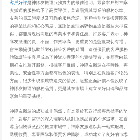
客戶好評
是神隊友搬運服務實力的最佳證明。眾多客戶對神隊
友搬運的服務給予了高度評價，普遍讚賞其專業的服務水準、
友善的員工態度以及可靠的服務承諾。客戶特別欣賞搬運團隊
的專業技能和細心態度，無論是處理易碎物品還是搬運大型傢
俬，都能展現出高度的專業水準和責任感。許多客戶表示，神
隊友搬運的員工不僅工作效率高，更重要的是態度親切有禮，
會主動提供協助並耐心解答客戶的疑問。這種優質的客戶服務
體驗讓許多客戶成為了神隊友搬運的忠實擁護者，並願意向親
朋好友推薦其服務。根據客戶反饋，神隊友搬運在準時性、專
業性、安全性等方面都有出色的表現，特別是在保護客戶物品
方面，很少出現損壞或遺失的情況。這些正面評價不僅反映了
神隊友搬運的服務品質，更是其在市場上建立良好口碑和品牌
形象的重要基礎。
神隊友搬運的成功並非偶然，而是基於其對行業專業標準的堅
持、對客戶需求的深入理解以及對服務品質的不懈追求。在香
港這個競爭激烈的搬屋市場中，神隊友搬運以其一站式服務、
透明收費、專業團隊和優質客戶體驗，成功建立了良好的市場